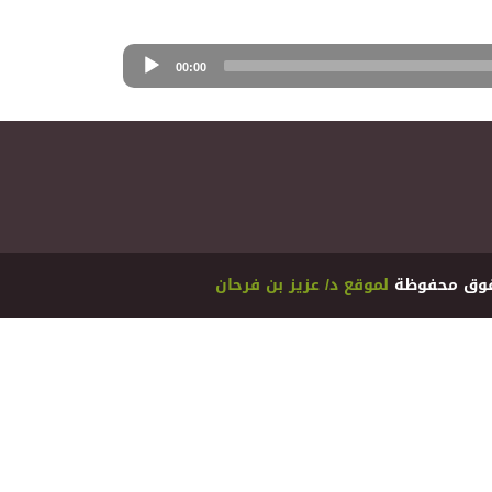
00:00
ﻟﻤﻮﻗﻊ ﺩ/ ﻋﺰﻳﺰ ﺑﻦ ﻓﺮﺣﺎﻥ