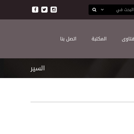
ﻔﺘﺎﻭﻯ
اﻟﻤﻜﺘﺒﺔ
اﺗﺼﻞ ﺑﻨﺎ
السير