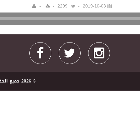
2299
2019-10-03
Audio
Player
© 2026 ﺟﻤﻴﻊ اﻟﺤﻘﻮﻕ ﻣﺤﻔﻮﻇﺔ