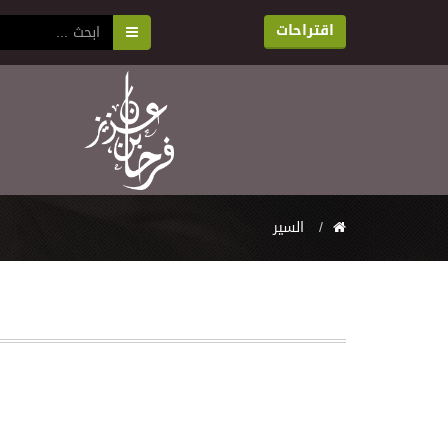
اقتراحات
السير