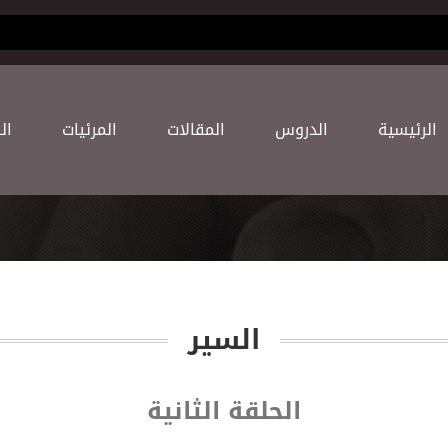
(current)
اﻟﺮﺋﻴﺴﻴﺔ
اﻟﺪﺭﻭﺱ
اﻟﻤﻘﺎﻻﺕ
اﻟﻤﺮﺋﻴﺎﺕ
اﻟ
السير
الحلقة الثانية