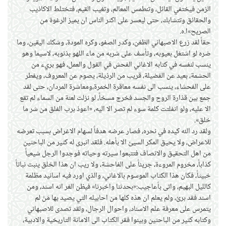
الزمن فيختفي القائل، وتنطمس المعالم، وتغيب القيم، فتختلط الاكاذيب
والحقائق وتتشابك، حتى ليعسر على اكثر الناس ان يميز الرغوة من
الصريح»ا.ه.
حقاً لقد زرع الاصبهاني الظغن، وكدر الصفو، وكره المودة، وشكك اليقين، وما
ضره لو اشتغل بعيوبه، وتأسف على شربه من ماء اللهو بذنوبه، لاسيما وهو
ينسب لنفسه في كتابه الاغاني الفحش في القول والعمل، فهو بريء من
الحشمة، بعيد عن الفضيلة، قريب من الرذيلة، يصوم عن المعروف، ويفطر
على الفحشاء، ينسب الى نفسه معاقرة الخمرة،ومعاشرة المردان، حتى لقد
جمع بين قذارة الروح والجسد فخرج مسخاً، لو نزلت لعنة من السماء لم تقع
الا عليه، ولو انفلتت كلمة سوء لم تصر الا اليه، «اعوذ برب الفلق من شر ما
خلق».
ولقد رد الله كيده في نحره، فصار عرضه هدفاً لسهام الاغراض بسبب تعرضه
للاعراض، ولا يحيق المكر السيئ الا بأهله. فلقد انبرى له كثير من الباحثين
من اهل التحقيق والانصاف فتتبعوا سيرته وحياته فوجدوا الرجل شيعياً
كذاباً، مخروم المروءة، جريئاً على الفاحشة، ولا ريب ان هذا الخلق ينبت نباتاً
خبيثاً، فكان هذا الكتاب الموسوم بالاغاني، والذي اورد فيه اسانيد مظلمة
كالليل البهيم، واتى بأعاجيب:«بحدثنا واخبرنا» فيظن الغر انه اسند، ومن
اسند فقد برئ، ولم يعلم ان هذه كلها من احابيله التي يصيد بها مَنْ لم
يتمرس على معرفة علم الاسناد، واحوال الرجال، ولقد تصدى للاصبهاني
وكتابه كثير من الباحثين وبينوا فقر الكتاب الى الامانة التاريخية والادبية،