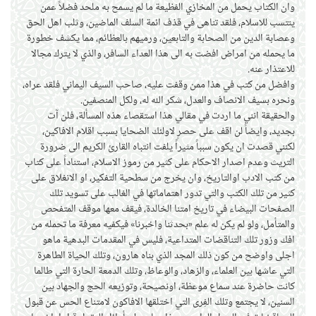
وان الكتاب يحمل من المخازي الفظيعة ما لم يسمح به ملحد فضلاً عمن
ينتسب للاسلام، فلقد تناهى في قذف ائمة السلف الماضين، وثلب اهل الحق
وعصابة الدين من الصحابة والتابعين، ورميهم بالعظائم، مما يكشف خطورة
ما يحمله من امراض افضت به الى هذا العداء السافر، والذي لا يترك مجالا
للاعتذار عنه.
وافضل من كتب في هذا ممن وقفت عليه، صاحب السيف اليماني فلقد عراه،
ونحره بسيف الانصاف والعدل، شكر الله له، ولكل المنصفين.
والحقيقة انني ما اردت في مقالي هذا استقصاء هذه المسألة، فلن آت
بجديد، وايضاً لن اقف على حصرٍ لاولئك الضحايا بسبب اقلام الافاكين،
لكنني قصدت ان يكون سبباً مثيراً يلفت انتباه القارئ الكريم الى ضرورة
التريث وعدم اصدار الاحكام على كثير من رموز الاسلام، استناداً على كتاب
من كتب الادب اوالتاريخ، وان يخرج من سطحية التفكير، او الانغلاق على
كثير من تلك الكتب والتي تدور اهتماماتها في الغالب على تسويد تلك
الصفحات البيضاء في تاريخ امتنا الخالدة، فيقف معها موقف المتفحص
والمتأمل، ولو لم يكن له علم «بحدثنا واخبرنا» فيكفيه معرفة ما تحمله من
افك وزور تلك التناقضات المتداعية، فليس في المقدمات البدهية ماهو
اجلى واوضح من كون ذلك المجد الذي بناه هارون، وتلك الحياة الطاهرة
التي عاشها بين العلماء، والزهاد، والوعاظ، وتلك الدمعة الحارة التي طالما
كانت حاضرة عند سماع موعظة، اونصيحة، وتوزيعه الحج والجهاد بين
السنين، لا يجتمع وتلك الفِرى التي اختلقها الافاكون لامتناع الحس عن قبول