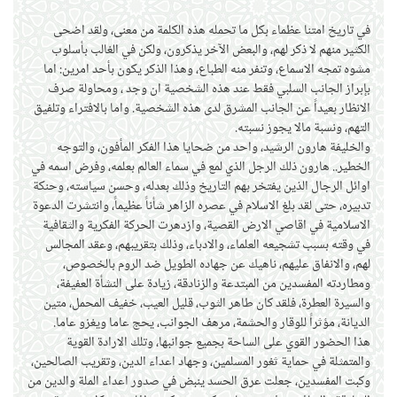
في تاريخ امتنا عظماء بكل ما تحمله هذه الكلمة من معنى، ولقد اضحى
الكثير منهم لا ذكر لهم، والبعض الآخر يذكرون، ولكن في الغالب بأسلوب
مشوه تمجه الاسماع، وتنفر منه الطباع، وهذا الذكر يكون بأحد امرين: اما
بإبراز الجانب السلبي فقط عند هذه الشخصية ان وجد ، ومحاولة صرف
الانظار بعيداً عن الجانب المشرق لدى هذه الشخصية. واما بالافتراء وتلفيق
التهم، ونسبة مالا يجوز نسبته.
والخليفة هارون الرشيد، واحد من ضحايا هذا الفكر المأفون، والتوجه
الخطير.. هارون ذلك الرجل الذي لمع في سماء العالم بعلمه، وفرض اسمه في
اوائل الرجال الذين يفتخر بهم التاريخ وذلك بعدله، وحسن سياسته، وحنكة
تدبيره، حتى لقد بلغ الاسلام في عصره الزاهر شأناً عظيماً، وانتشرت الدعوة
الاسلامية في اقاصي الارض القصية، وازدهرت الحركة الفكرية والثقافية
في وقته بسبب تشجيعه العلماء، والادباء، وذلك بتقريبهم، وعقد المجالس
لهم، والانفاق عليهم، ناهيك عن جهاده الطويل ضد الروم بالخصوص،
ومطاردته المفسدين من المبتدعة والزنادقة، زيادة على النشأة العفيفة،
والسيرة العطرة، فلقد كان طاهر الثوب، قليل العيب، خفيف المحمل، متين
الديانة، مؤثراً للوقار والحشمة، مرهف الجوانب، يحج عاما ويغزو عاما.
هذا الحضور القوي على الساحة بجميع جوانبها، وتلك الارادة القوية
والمتمثلة في حماية ثغور المسلمين، وجهاد اعداء الدين، وتقريب الصالحين،
وكبت المفسدين، جعلت عرق الحسد ينبض في صدور اعداء الملة والدين من