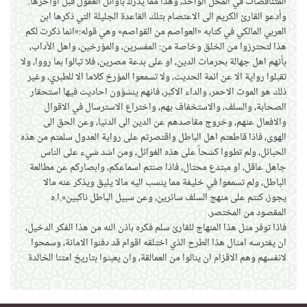
المتناقضات في المحل الواحد، وهذا مما يدرك بأوائل العقول قبل اواخرها.
وأدعو القارئ الكريم الى الاعتصام بتلك القاعدة الجليلة التي ذكرها ابن
العربي المالكي في كتابه «العواصم من القواصم» وهي قوله:«انما ذكرت لكم
هذا لتحترزوا من الخلق وخاصة من: المفسرين، والمؤرخين، واهل الآداب،
بأنهم اهل جهالة بحرمات الدين، او على بدعة مصرين، فلا تبالوا بما رووا، ولا
تقبلوا رواية الا عن ائمة الحديث، ولا تسمعوا المؤرخ كلاما الا للطبري، وغير
ذلك هو الموت الاحمر، والداء الاكبر، فانهم ينشؤون احاديث فيها استحقار
الصحابة، والسلف، والاستخفاف بهم، واختراع الاسترسال في الاقوال
والافعال عنهم، وخروج مقاصدهم عن الدين الى الدنيا، وعن الحق الى
الهوى، فاذا قاطعتم اهل الباطل واقتصرتم على رواية العدول سلمتم من هذه
الحبائل، ولم تطووا كشحاً على هذه الغوائل، ومن اشد شيء على الناس
جاهل عاقل، او مبتدع محتال، فاذا صنتم اسماعكم، وابصاركم عن مطالعة
الباطل، ولم تسمعوا في خليفة مما ينسب اليه مالا يليق ويذكر عنه مالا
يجوز، كنتم على منهج السلف سائرين، وعن سبيل الباطل ناكبين».ا.ه
المقصود من المختصر.
فاذا توفر مثل هذا المنهاج للقارئ سلم فكره باذن الله من هذا الفكر الدخيل،
ان يفترسه امثال هذا الطرح الذي اختلقه اقوام قد دفنوا الامانة، وسمحوا
لانفسهم وهم الاقزام ان ينالوا من العمالقة، وان يعبثوا بتاريخ امتنا الخالدة