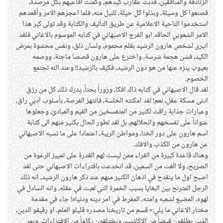
الزنادقة والمنافقين، فدبت عقارب كيدهم، وكمنت افاعيهم بكل مرصدة،
فصنعوا كل وسيلة، وبذلوا كل حيلة، للنيل منه، فلما اعجزهم الامر وأقعدهم
استخدموا الناحية الاعلامية عن طريق التأليف والكتابة وقد تولى كبر هذا
الامر الشعوبي الحاقد ابو الفرج الاصبهاني في كتابه الموسوم بالاغاني فلقد
انبرى لشخص هارون الرشيد بقلم محموم، ولسان ذلق، ونفس محشوة بمرض
الكيد، فشن هجمة شرسة، واخترع على هارون قصصا ماجنة، ووصمه
بعيوب ينزه عنها من هو دون الرشيد، فكيف بالرشيد!! وعند الله تجتمع
الخصوم.
لقد قال الاصبهاني في كتابه ذاك افكا، وزوراً بحتاً، يدرك ذلك كل من رزق
ادنى مسكة عقل، نعم! لقد امكنته الخلسة، فانتهز الفرصة، بأسلوب ادبي راق،
وعبارات جذابة راقت لكثير من المتفسخين من القيم والمبادئ، وجعلوها
عنواناً على تفسخهم وانحلالهم، بل لقد تطور الحال بكثير منهم الى كتابة
اسم هارون على دور الخنا، ومواطن الريبة، اعتمادا على ما نسبه الاصبهاني
عن هارون من الكذب والافك.
وهناك قاعدة كبيرة من القراء ممن ليست لهم القدرة على تمييز الرغوة من
الصريح، ولا الغث من السمين، قد انخدعت بافتراءات الاصبهاني حتى لقد
اصبح اول ما ينقدح في اذهان الكثير منهم عند ذكر هارون الرشيد، انه ذلك
الرجل المترنح بين البغايا بسبب الخمرة التي لعبت في عقله، وانه السادل في
لهوه، المضيع لشعبه وامته، المفرط في امر دينه ودنياه! جاء في مقدمة
مختار الاغاني ما يلي:« قسم من تاريخنا مصدره قليلو العلم، او رقيقو الدين،
الذين يطلقون فيضاً من الاكاذيب، ويختلقون ركاماً من الافتراءات..ويمر