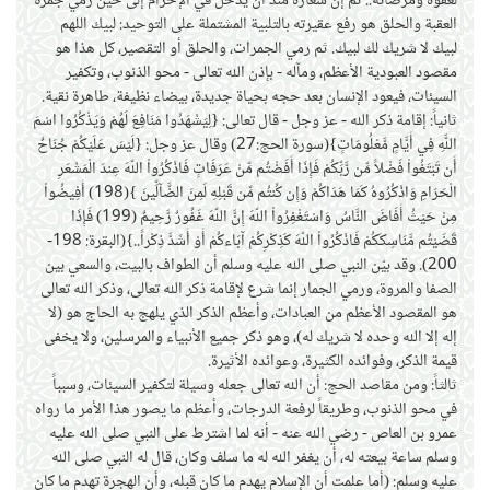
لعفوه ومرضاته.. ثم إن شعاره منذ أن يدخل في الإحرام إلى حين رمي جمرة
العقبة والحلق هو رفع عقيرته بالتلبية المشتملة على التوحيد: لبيك اللهم
لبيك لا شريك لك لبيك. ثم رمي الجمرات، والحلق أو التقصير، كل هذا هو
مقصود العبودية الأعظم، ومآله - بإذن الله تعالى - محو الذنوب، وتكفير
السيئات، فيعود الإنسان بعد حجه بحياة جديدة، بيضاء نظيفة، طاهرة نقية.
ثانياً: إقامة ذكر الله - عز وجل - قال تعالى: {لِيَشْهَدُوا مَنَافِعَ لَهُمْ وَيَذْكُرُوا اسْمَ
اللَّهِ فِي أَيَّامٍ مَّعْلُومَاتٍ}(سورة الحج:27) وقال عز وجل: {لَيْسَ عَلَيْكُمْ جُنَاحٌ
أَن تَبْتَغُواْ فَضْلاً مِّن رَّبِّكُمْ فَإِذَا أَفَضْتُم مِّنْ عَرَفَاتٍ فَاذْكُرُواْ اللّهَ عِندَ الْمَشْعَرِ
الْحَرَامِ وَاذْكُرُوهُ كَمَا هَدَاكُمْ وَإِن كُنتُم مِّن قَبْلِهِ لَمِنَ الضَّآلِّينَ }(198) أَفِيضُواْ
مِنْ حَيْثُ أَفَاضَ النَّاسُ وَاسْتَغْفِرُواْ اللّهَ إِنَّ اللّهَ غَفُورٌ رَّحِيمٌ (199) فَإِذَا
قَضَيْتُم مَّنَاسِكَكُمْ فَاذْكُرُواْ اللّهَ كَذِكْرِكُمْ آبَاءكُمْ أَوْ أَشَدَّ ذِكْراً..}(البقرة: 198-
200). وقد بيّن النبي صلى الله عليه وسلم أن الطواف بالبيت، والسعي بين
الصفا والمروة، ورمي الجمار إنما شرع لإقامة ذكر الله تعالى، وذكر الله تعالى
هو المقصود الأعظم من العبادات، وأعظم الذكر الذي يلهج به الحاج هو (لا
إله إلا الله وحده لا شريك له)، وهو ذكر جميع الأنبياء والمرسلين، ولا يخفى
قيمة الذكر، وفوائده الكثيرة، وعوائده الأثيرة.
ثالثاً: ومن مقاصد الحج: أن الله تعالى جعله وسيلة لتكفير السيئات، وسبباً
في محو الذنوب، وطريقاً لرفعة الدرجات، وأعظم ما يصور هذا الأمر ما رواه
عمرو بن العاص - رضي الله عنه - أنه لما اشترط على النبي صلى الله عليه
وسلم ساعة بيعته له، أن يغفر الله له ما سلف وكان، قال له النبي صلى الله
عليه وسلم: (أما علمت أن الإسلام يهدم ما كان قبله، وأن الهجرة تهدم ما كان