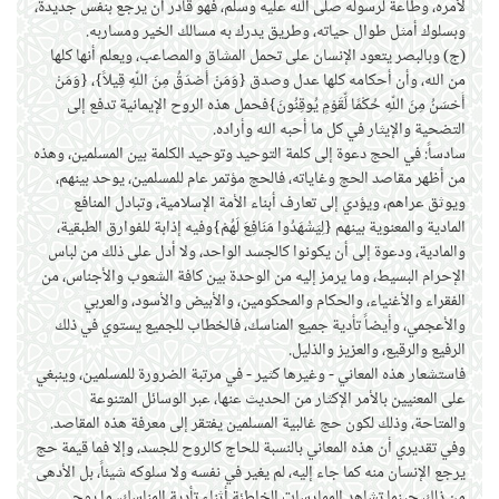
لأمره، وطاعة لرسوله صلى الله عليه وسلم، فهو قادر أن يرجع بنفس جديدة،
وبسلوك أمثل طوال حياته، وطريق يدرك به مسالك الخير ومساربه.
(ج) وبالبصر يتعود الإنسان على تحمل المشاق والمصاعب، ويعلم أنها كلها
من الله، وأن أحكامه كلها عدل وصدق {وَمَنْ أَصْدَقُ مِنَ اللّهِ قِيلاً}، {وَمَنْ
أَحْسَنُ مِنَ اللّهِ حُكْمًا لِّقَوْمٍ يُوقِنُونَ}فحمل هذه الروح الإيمانية تدفع إلى
التضحية والإيثار في كل ما أحبه الله وأراده.
سادساً: في الحج دعوة إلى كلمة التوحيد وتوحيد الكلمة بين المسلمين، وهذه
من أظهر مقاصد الحج وغاياته، فالحج مؤتمر عام للمسلمين، يوحد بينهم،
ويوثق عراهم، ويؤدي إلى تعارف أبناء الأمة الإسلامية، وتبادل المنافع
المادية والمعنوية بينهم {لِيَشْهَدُوا مَنَافِعَ لَهُمْ}وفيه إذابة للفوارق الطبقية،
والمادية، ودعوة إلى أن يكونوا كالجسد الواحد، ولا أدل على ذلك من لباس
الإحرام البسيط، وما يرمز إليه من الوحدة بين كافة الشعوب والأجناس، من
الفقراء والأغنياء، والحكام والمحكومين، والأبيض والأسود، والعربي
والأعجمي، وأيضاً تأدية جميع المناسك، فالخطاب للجميع يستوي في ذلك
الرفيع والرقيع، والعزيز والذليل.
فاستشعار هذه المعاني - وغيرها كثير - في مرتبة الضرورة للمسلمين، وينبغي
على المعنيين بالأمر الإكثار من الحديث عنها، عبر الوسائل المتنوعة
والمتاحة، وذلك لكون حج غالبية المسلمين يفتقر إلى معرفة هذه المقاصد.
وفي تقديري أن هذه المعاني بالنسبة للحاج كالروح للجسد، وإلا فما قيمة حج
يرجع الإنسان منه كما جاء إليه، لم يغير في نفسه ولا سلوكه شيئاً، بل الأدهى
من ذلك حينما تشاهد الممارسات الخاطئة أثناء تأدية المناسك، ما يوحي