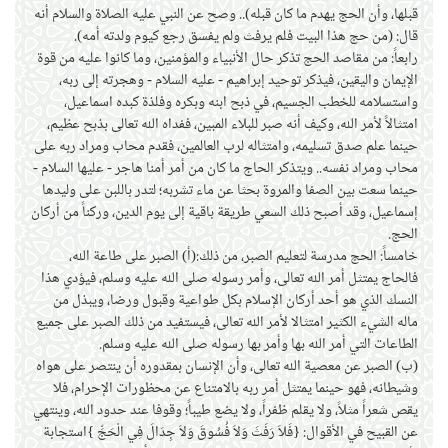
قبلها، وأن الحج يهدم ما كان قبله).. وصح عن النبي عليه الصلاة والسلام أنه
قال: (من حج هذا البيت فلم يرفث ولم يفسق رجع كيوم ولدته أمه).
رابعاً: من مقاصد الحج تذكر حال الأنبياء والمؤمنين، وما كانوا عليه من قوة
الإيمان واليقين، فيذكر توحيد إبراهيم - عليه السلام - وهجرته إلى ربه،
واستسلامه للخطب الجسيم، في ذبح ابنه وبكره وفلذة كبده اسماعيل،
امتثالاً لأمر الله، وكيف أنه صبر للبلاء المبين، ففداه الله تعالى بذبح عظيم،
حينما علم صدق تسليمه، وامتثاله لرب العالمين، فقدم محاب ومراد ربه على
محاب ومراد نفسه.. ويتذكر الحاج ما كان من أمر أمنا هاجر - عليها السلام -
حينما سعت بين الصفا والمروة بحثا عن ماء تشربه؛ لتدر باللبن على وليدها
إسماعيل، وقد أصبح ذلك السعي طريقة باقية إلى يوم الدين، وركناً من أركان
الحج.
خامساً: الحج مدرسة لتعليم الصبر، من ذلك:(أ) الصبر على طاعة الله،
فالحاج يمتثل أمر الله تعالى، وأمر رسوله صلى الله عليه وسلم، فيؤدي هذا
النسك الذي هو أحد أركان الإسلام بكل طواعية وقبول ورضا، ويبذل من
ماله الشيء الكثير امتثالا لأمر الله تعالى، فيستفيد من ذلك الصبر على جميع
الطاعات التي أمر الله بها وأمر بها رسوله صلى الله عليه وسلم.
(ب) الصبر عن معصية الله تعالى، وأن الإنسان بمقدوره أن ينتصر على هواه
وشيطانه، فهو حينما يمتثل أمر ربه بالامتناع عن محظورات الإحرام، فلا
يقص شعراً مثلاً، ولا يقلم ظفراً، ولا يضع طيباً؛ وقوفا عند حدود الله، وينتهي
عن القبيح في الأقوال: {فَلاَ رَفَثَ وَلاَ فُسُوقَ وَلاَ جِدَالَ فِي الْحَجِّ }استجابة