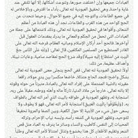
العبادات جميعها وإن اختلفت صورها، وتنوعت أشكالها، إلا أنها تلتقي عند
غاية واحدة، وهي تحقيق العبودية لله تعالى، بأداء ما افترض، وبالإخلاص له
في جميع الطاعات، والتوجه إليه في جميع الأحوال.. وحينما نتحدث عن
الحج كواحد من هذه القرب والطاعات، نجد أن هذه العبادة من أعظم
الشعائر، وأقواها في تحقيق العبودية لله تعالى، وذلك لاشتمالها على جملة من
العبادات، التي تحمل من الحِكَم والمعاني ما يدرك بمقدمات العقول قبل
أواخرها. فالحج أحد أركان الإسلام ومبانيه العظام، فرضه الله تعالى على
القادر المستطيع من المسلمين المكلفين، قال تعالى: {وَلِلّهِ عَلَى النَّاسِ حِجُّ
الْبَيْتِ مَنِ اسْتَطَاعَ إِلَيْهِ سَبِيلاً}وقد شرع الحج لمقاصد سامية، وغايات نبيلة،
وأهداف عظيمة، من ذلك:
أولاً: تحقيق العبودية لله تعالى: ففي الحج يتجلى معنى العبودية لله تعالى
بشكل واضح؛ فتجد الحاج متذللا، خاضعا منكسرا بين يدي مولاه، رافعا
عقيرته بالتلبية المشتملة على إفراد الله تعالى بالعبادة، متبرئاً من حوله وقوته
إلا بالله تعالى، خارجاً من ملاذ الدنيا، تاركاً ماله وأهله ووطنه، مقبلاً على ربه،
استجابة له، وتظهر العبودية في طوافه بالبيت الذي أمر الله تعالى بالطواف
به، {وَلْيَطَّوَّفُوا بِالْبَيْتِ الْعَتِيقِ}استجابة لأمر الله تعالى، فهو لا يطوف ولا
يسعى حول شيء من الأبنية إلا حول الكعبة، وبين الصفا والمروة تحقيقاً
للتوحيد، وتظهر العبودية في كشفه رأسه، ولبسه ثياب الإحرام، وتركه
المحببات إلى النفس، كالطيب والنساء وسائر ما يترف به العباد مثل قص
الشعر وتقليم الأظفار، كل هذا بخشوع وتذلل امتثالاً لأمر الله تعالى وطلباً