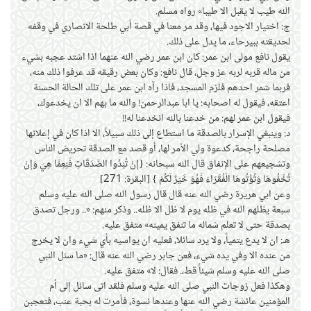
الله طيب لا يقبل الا طيبا» رواه مسلم.
ج: اختيار الاجود فيها، وقد مر معنا في قصة أبي طلحة الانصاري في وقفه
لحديقته ببيرحاء، ما يدل على ذلك.
يقول نافع مولى ابن عمر: كان ابن عمر رضي الله عنهما اذا اشتد عجبه بشيء
من ماله قربه لربه عز وجل، قال نافع: وكان بعض رقيقه قد عرفوا ذلك منه،
فربما شمر احدهم فلزم المسجد، فاذا رآه ابن عمر على تلك الحالة الحسنة
اعتقه، فيقول له اصحابه: يا ابا عبدالرحمن! والله ما بهم الا ان يخدعوك،
فيقول ابن عمر لهم: من خدعنا بالله انخدعنا له!!
د: وينبغي الإسرار بالصدقة ما استطاع إلى ذلك سبيلاً، الا اذا كان في إعلانها
مصلحة راجحة، كدعوة ولي الأمر لها، أو قصد مع الصدقة تحريض الناس
وتشجيعهم على الإنفاق قال الله سبحانه: {إِنْ تُبْدُوا الصَّدَقَاتِ فَنِعِمَّا هِيَ وَإِنْ
تُخْفُوهَا وَتُؤْتُوهَا الْفُقَرَاءَ فَهُوَ خَيْرٌ لَكُمْ
} [البقرة: 271]
وعن ابي هريرة رضي الله عنه قال قال رسول الله صلى الله عليه وسلم
سبعة يظلهم الله في ظله يوم لا ظل الا ظله.. وذكر منهم: «.. ورجل تصدق
بصدقة حتى لا تعلم شماله ما تنفق يمينه» متفق عليه.
هـ: ان لا يدع يتمياً، ولا يرد سائلا، فعليه ان يواسيه بأي شيء وان لا يخرج
من عنده الا وفي يده شيء، فعن جابر رضي الله عنه قال: «ما سئل النبي
صلى الله عليه وسلم شيئاً قط،. فقال: لا» متفق عليه.
وهكذا فعل زوجات النبي صلى الله عليه وسلم فلقد اتى سائل إلى أم
المؤمنين عائشة رضي الله عنها وعندها نسوة، فأمرت له بحبة عنب، فتعجبن