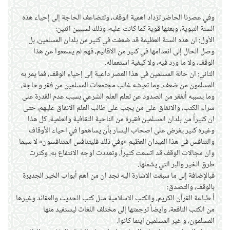
وفي عصرنا الحاضر تزداد اهمية الوقف، وتتضاعف الحاجة إلى إحياء هذه
السنة النبوية، وبعثها قوية كما كانت عليه، وذلك لسببين اثنين:
الأول: ان هذه السنة العظيمة قد ضعفت في كثير من بلدان المسلمين، بل
وصل الحال إلى انعدامها في كثير من الاقاليم، فهم لم يسمعوا عن هذا
الوقف، ولا ما ورد فيه، ولا كيفية استعماله.
الثاني: ان حالة المسلمين في هذا العصر داعية إلى إحياء الوقف، فما يمر به
المسلمون من ضعف، وما تعيشه غالب مجتمعات المسلمين من فقر وحاجة،
وما يسببه ألفقر من الصدود عن تعلم العلم الشرعي بسبب عدم القدرة على
شراء الكتب، والانفاق على من يجب على طالب العلم الانفاق عليهم، حتى
ان كثيراً من بلدان المسلمين فقيرة من الناحية الثقافية والعلمية، كل هذا
وغيره كثير يفرض على اصحاب اليسار بأن يساهموا في احياء الأوقاف
والتنافس في هذا الميدان العظيم «وفي ذلك فليتنافس المتنافسون» لا سيما
وان مجالات الوقف قد اتسعت كثيراً، وتعددت اوجه الانتفاع به، وكثرت
طرق الخير والبر التي يشملها.
فبالإضافة إلى ما سبقت الاشارة اليه نجد ان من اهم أبواب الخير الجديرة
بالوقف، والتصدق:
أ طباعة القرآن الكريم، والكتب الاسلامية مثل كتب الحديث والعقائد وغيرها
من الكتب النافعة، وايضاً ترجمتها إلى مختلف اللغات ليستفيد منها
المسلمون، و غير المسلمين اينما كانوا.