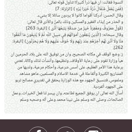
النسوة فقالت: ان فيها ذراً كثيراً!! تتأول قوله تعالى:
{فّمّن يّعًمّلً مٌثًقّالّ ذّرَّةُ خّيًرْا يّرّهٍ } [الزلزلة: 7]
وقال الحسن: أدركنا أقواما كانوا لا يردون سائلا إلا بشيء.
و الحذر من إيذاء الفقير والمسكين وذلك بالمنِّ والأذى قال تعالى:
{قَوْلٌ مَعْرُوفٌ وَمَغْفِرَةٌ خَيْرٌ مِنْ صَدَقَةٍ يَتْبَعُهَا أَذًى
} [البقرة: 263]
وقال سبحانه: {الَّذِينَ يُنْفِقُونَ أَمْوَالَهُمْ فِي سَبِيلِ اللَّهِ ثُمَّ لَا يُتْبِعُونَ مَا أَنْفَقُوا
مَنًّا وَلَا أَذًى لَهُمْ أَجْرُهُمْ عِنْدَ رَبِّهِمْ وَلَا خَوْفٌ عَلَيْهِمْ وَلَا هُمْ يَحْزَنُونَ} [البقرة:
262].
ز: وضع الوقف في مكانه الصحيح، وان من توفيق الله على بلاد الحرمين ان
هيأ وزارة تقوم على رعاية الأوقاف، وتنظيمها، وأنشأت لذلك وكالة، تعتني
برعاية هذا الأمر العظيم، على أسس شرعية، وأحكام مرعية، ولديها من
المشاريع الكثيرة وألفاعلة في خدمة الاسلام والمسلمين، ماهو مشاهد
وملموس، فتنسيق الجهود مع هذه الوزارة يحقق في تقديري مصالح تربو
على الجهود ألفردية.
أسأل الله تعالى ان يوفق الجميع لطاعته، وان ييسر لنا فعل الخيرات، وعمل
الصالحات، وصلى الله وسلم على نبينا محمد وعلى آله وصحبه وسلم