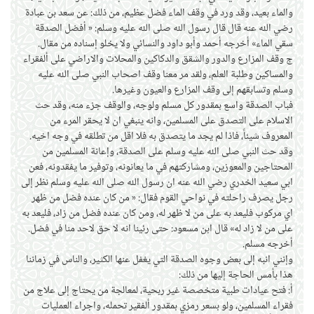
والماء بعيد، وقد ورد في وقف الماء فضل عظيم، من ذلك: عن سعد بن عبادة
رضي الله عنه قال قال رسول الله صلى الله عليه وسلم: « أفضل الصدقة
سقي الماء» أخرجه أحمد وأبو داود والنسائي ولا يخلو إسناده من مقال.
ج وقف المزارع والدور والشقق والدكاكين والمحلات والاراضي على ألفقراء
والمساكين وطلبة العلم، ولقد مر معنا وقف اصحاب النبي صلى الله عليه
وسلم وتسابقهم إلى وقف المزارع والعيون وغيرها.
فباب الصدقة واسع بمقدور كل مسلم ولوجه، والوقف جزء منه، وقد حث
الاسلام على التصدق على المسلمين، وانه ينبغي ان لا يحقر المرء من
المعروف شيئاً، فاذا لم يجد ما يتصدق به فلا اقل من تطلقه في وجه اخيه.
وقد حث النبي صلى الله عليه وسلم على الصدقة، وإعانة المسلمين من
المحتاجين والمعوزين، ومشاركتهم في ما يعانونه، وتوفير ما يفقدونه، فعن
ابي سعيد الخدري رضي الله عنه ان رسول الله صلى الله عليه وسلم نظر إلى
رجل يصرف راحلته في نواحي القوم فقال: « من كان عنده فضل من ظهر
اي مركوب فليعد به على من لا ظهر له، ومن كان عنده فضل من زاد، فليعد به
على من لا زاد له» قال ابن مسعود: حتى رئينا انه لا حق لاحد منا في فضل.
أخرجه مسلم.
وإنني انبه إلى بعض وجوه الصدقة التي يغفل عنها الكثير، والناس في زماننا
هذا بأمس الحاجة إليها من ذلك:
أ: فتح عيادات طبية متخصصة غير ربحية، لمعالجة من يحتاج إلى علاج من
فقراء المسلمين، ولو بسعر رمزي بمقدور ألفقير تحمله، واجراء العمليات