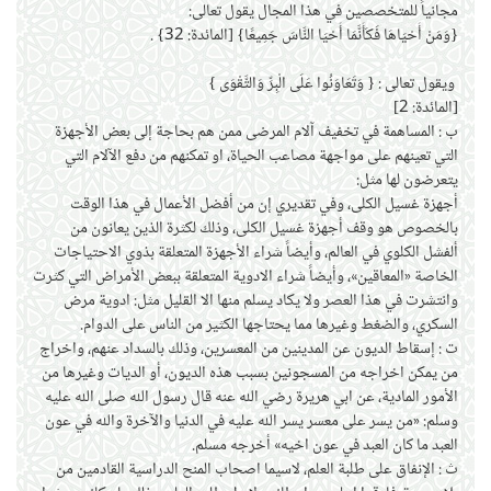
مجانياً للمتخصصين في هذا المجال يقول تعالى:
{وَمَنْ أَحْيَاهَا فَكَأَنَّمَا أَحْيَا النَّاسَ جَمِيعًا} [المائدة: 32} .
ويقول تعالى : { وَتَعَاوَنُوا عَلَى الْبِرِّ وَالتَّقْوَى }
[المائدة: 2]
ب : المساهمة في تخفيف آلام المرضى ممن هم بحاجة إلى بعض الأجهزة
التي تعينهم على مواجهة مصاعب الحياة، او تمكنهم من دفع الآلام التي
يتعرضون لها مثل:
أجهزة غسيل الكلى، وفي تقديري إن من أفضل الأعمال في هذا الوقت
بالخصوص هو وقف أجهزة غسيل الكلى، وذلك لكثرة الذين يعانون من
ألفشل الكلوي في العالم، وأيضاً شراء الأجهزة المتعلقة بذوي الاحتياجات
الخاصة «المعاقين»، وأيضاً شراء الادوية المتعلقة ببعض الأمراض التي كثرت
وانتشرت في هذا العصر ولا يكاد يسلم منها الا القليل مثل: ادوية مرض
السكري، والضغط وغيرها مما يحتاجها الكثير من الناس على الدوام.
ت : إسقاط الديون عن المدينين من المعسرين، وذلك بالسداد عنهم، واخراج
من يمكن اخراجه من المسجونين بسبب هذه الديون، أو الديات وغيرها من
الأمور المادية، عن ابي هريرة رضي الله عنه قال رسول الله صلى الله عليه
وسلم: «من يسر على معسر يسر الله عليه في الدنيا والآخرة والله في عون
العبد ما كان العبد في عون اخيه» أخرجه مسلم.
ث : الإنفاق على طلبة العلم، لاسيما اصحاب المنح الدراسية القادمين من