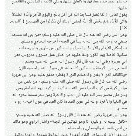
ب بناء المساجد وعمارتها، والانفاق عليها، وعلى الائمة والمؤذنين والقائمين
عليها:
يقول تعالى: {إِنَّمَا يَعْمُرُ مَسَاجِدَ اللَّهِ مَنْ آمَنَ بِاللَّهِ وَالْيَوْمِ الْآخِرِ وَأَقَامَ الصَّلَاةَ
وَآتَى الزَّكَاةَ وَلَمْ يَخْشَ إِلَّا اللَّهَ فَعَسَى أُولَئِكَ أَنْ يَكُونُوا مِنَ الْمُهْتَدِينَ } [التوبة:
18]
وعن انس رضي الله عنه قال قال صلى الله عليه وسلم: «من بنى لله مسجداً
يبتغي به وجه الله بنى الله له بيتاً في الجنة» أخرجه البخاري ومسلم.
ت إسكان الأيتام والأرامل والفقراء والمساكين عن طريق بناء وحدات
سكنية خاصة بهم، تكون وقفاً عليهم من خلال عمل مشروع مدروس، فعن
ابي هريرة رضي الله عنه قال قال رسول الله صلى الله عليه وسلم «:
الساعي على الأرملة والمسكين كالمجاهد في سبيل الله» واحسبه قال:
«وكالقائم الذي لا يفتر، وكالصائم الذي لا يفطر» متفق عليه. وعن أبي هريرة
رضي الله عنه قال قال رسول الله صلى الله عليه وسلم: « من نفس عن
مؤمن كربة من كرب الدنيا نفس الله عنه كربة من كرب يوم القيامة، ومن
يسر على معسر يسر الله عليه في الدنيا والآخرة ومن ستر مسلماً ستره الله
في الدنيا والآخرة، والله في عون العبد ما كان العبد في عون اخيه..» رواه
مسلم.
وعن ابي هريرة رضي الله عنه قال قال رسول الله صلى الله عليه وسلم:
«كافل اليتيم له أو لغيره أنا وهو كهاتين في الجنة» واشار الراوي وهو مالك
بن انس بالسبابة والوسطى. رواه مسلم.
ث حفر الآبار لاسيما في البلاد ألفقيرة حيث الحاجة شديدة، والعدة بدائية،