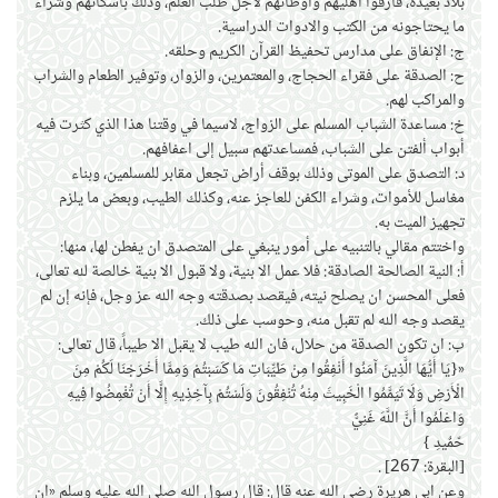
بلاد بعيدة، فارقوا اهليهم واوطانهم لاجل طلب العلم، وذلك باسكانهم وشراء
ما يحتاجونه من الكتب والادوات الدراسية.
ج: الإنفاق على مدارس تحفيظ القرآن الكريم وحلقه.
ح: الصدقة على فقراء الحجاج، والمعتمرين، والزوار، وتوفير الطعام والشراب
والمراكب لهم.
خ: مساعدة الشباب المسلم على الزواج، لاسيما في وقتنا هذا الذي كثرت فيه
أبواب ألفتن على الشباب، فمساعدتهم سبيل إلى اعفافهم.
د: التصدق على الموتى وذلك بوقف أراض تجعل مقابر للمسلمين، وبناء
مغاسل للأموات، وشراء الكفن للعاجز عنه، وكذلك الطيب، وبعض ما يلزم
تجهيز الميت به.
واختتم مقالي بالتنبيه على أمور ينبغي على المتصدق ان يفطن لها، منها:
أ: النية الصالحة الصادقة: فلا عمل الا بنية، ولا قبول الا بنية خالصة لله تعالى،
فعلى المحسن ان يصلح نيته، فيقصد بصدقته وجه الله عز وجل، فإنه إن لم
يقصد وجه الله لم تقبل منه، وحوسب على ذلك.
ب: ان تكون الصدقة من حلال، فان الله طيب لا يقبل الا طيباً، قال تعالى:
«{يَا أَيُّهَا الَّذِينَ آمَنُوا أَنْفِقُوا مِنْ طَيِّبَاتِ مَا كَسَبْتُمْ وَمِمَّا أَخْرَجْنَا لَكُمْ مِنَ
الْأَرْضِ وَلَا تَيَمَّمُوا الْخَبِيثَ مِنْهُ تُنْفِقُونَ وَلَسْتُمْ بِآخِذِيهِ إِلَّا أَنْ تُغْمِضُوا فِيهِ
وَاعْلَمُوا أَنَّ اللَّهَ غَنِيٌّ
حّمٌيدِ }
[البقرة: 267] .
وعن ابي هريرة رضي الله عنه قال: قال رسول الله صلى الله عليه وسلم «ان