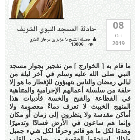
08
حادثة المسجد النبوي الشريف
Oct
فضيلة الشيخ د/ عزيز بن فرحان العنزي
2019
: 13806
ما قام به [ الخوارج ] من تفجير بجوار مسجد
النبي صلى الله عليه وسلم في آخر ليلة من
ليالي رمضان والناس يتهيؤون للإفطار ما هو إلا
حلقة من سلسلة أعمالهم الإجرامية والمتناهية
في الفظاعة والقبح والخسة فأدبيات هذا
المنهج الخبيث لا تعرف دماءً معصومة ولا
أماكن مقدسة ولا ينظرون إلى زمان أو مكان
وإنما هم ساعون في الأرض فسادًا وتدميرًا
وهدمًا لكل ما هو قائم وحرقًا لكل شيء جميل
ولذلك استحقوا العقوبة من صاحب القلب