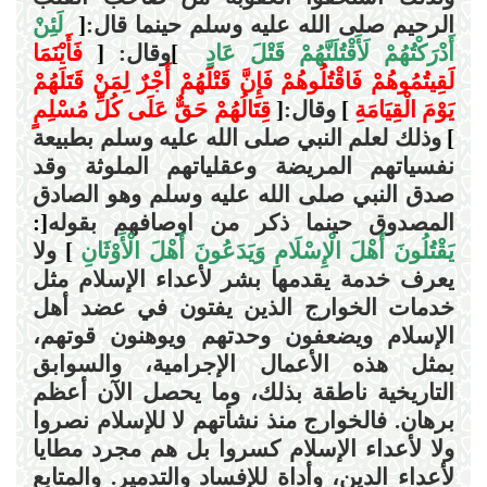
الرحيم صلى الله عليه وسلم حينما قال
:
]
لَئِنْ
أَدْرَكْتُهُمْ لَأَقْتُلَنَّهُمْ قَتْلَ عَادٍ
[
وقال
:
]
فَأَيْنَمَا
لَقِيتُمُوهُمْ فَاقْتُلُوهُمْ فَإِنَّ قَتْلَهُمْ أَجْرٌ لِمَنْ قَتَلَهُمْ
يَوْمَ الْقِيَامَةِ
]
وقال
:
]
قِتَالُهُمْ حَقٌّ عَلَى كُلِّ مُسْلِمٍ
]
وذلك لعلم النبي صلى الله عليه وسلم بطبيعة
نفسياتهم المريضة وعقلياتهم الملوثة وقد
صدق النبي صلى الله عليه وسلم وهو الصادق
المصدوق حينما ذكر من اوصافهم بقوله
:]
يَقْتُلُونَ أَهْلَ الْإِسْلَامِ وَيَدَعُونَ أَهْلَ الْأَوْثَانِ
]
ولا
يعرف خدمة يقدمها بشر لأعداء الإسلام مثل
خدمات الخوارج الذين يفتون في عضد أهل
الإسلام ويضعفون وحدتهم ويوهنون قوتهم،
بمثل هذه الأعمال الإجرامية، والسوابق
التاريخية ناطقة بذلك، وما يحصل الآن أعظم
برهان. فالخوارج منذ نشأتهم لا للإسلام نصروا
ولا لأعداء الإسلام كسروا بل هم مجرد مطايا
لأعداء الدين، وأداة للإفساد والتدمير. والمتابع