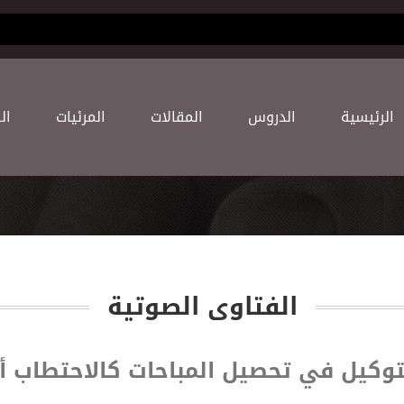
(current)
اﻟﺮﺋﻴﺴﻴﺔ
اﻟﺪﺭﻭﺱ
اﻟﻤﻘﺎﻻﺕ
اﻟﻤﺮﺋﻴﺎﺕ
اﻟ
الفتاوى الصوتية
توكيل في تحصيل المباحات كالاحتطاب أو