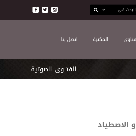
ﻔﺘﺎﻭﻯ
اﻟﻤﻜﺘﺒﺔ
اﺗﺼﻞ ﺑﻨﺎ
الفتاوى الصوتية
 الاصطياد