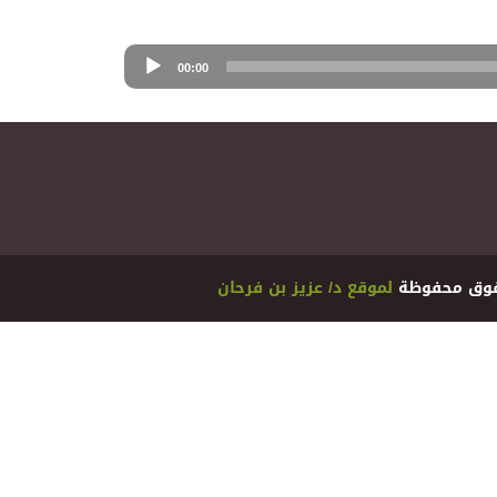
00:00
ﻟﻤﻮﻗﻊ ﺩ/ ﻋﺰﻳﺰ ﺑﻦ ﻓﺮﺣﺎﻥ