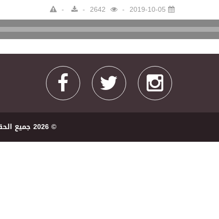
2642
2019-10-05
Audio
Player
© 2026 ﺟﻤﻴﻊ اﻟﺤﻘﻮﻕ ﻣﺤﻔﻮﻇﺔ