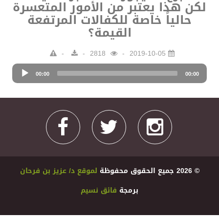
لكن هذا يعتبر من الأمور المتعسرة
حالياً خاصة للكفالات المرتفعة
القيمة؟
2818
2019-10-05
Audio
00:00
Player
00:00
© 2026 ﺟﻤﻴﻊ اﻟﺤﻘﻮﻕ ﻣﺤﻔﻮﻇﺔ
ﻟﻤﻮﻗﻊ ﺩ/ ﻋﺰﻳﺰ ﺑﻦ ﻓﺮﺣﺎﻥ
ﺑﺮﻣﺠﺔ
ﻓﺎﺋﻖ ﻧﺴﻴﻢ