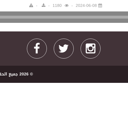
1180
2024-06-08
Audio
Player
© 2026 ﺟﻤﻴﻊ اﻟﺤﻘﻮﻕ ﻣﺤﻔﻮﻇﺔ