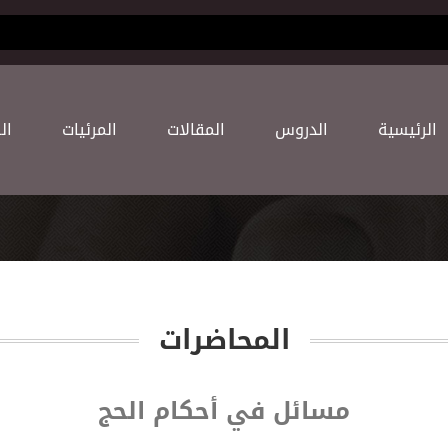
(current)
اﻟﺮﺋﻴﺴﻴﺔ
اﻟﺪﺭﻭﺱ
اﻟﻤﻘﺎﻻﺕ
اﻟﻤﺮﺋﻴﺎﺕ
اﻟ
المحاضرات
مسائل في أحكام الحج