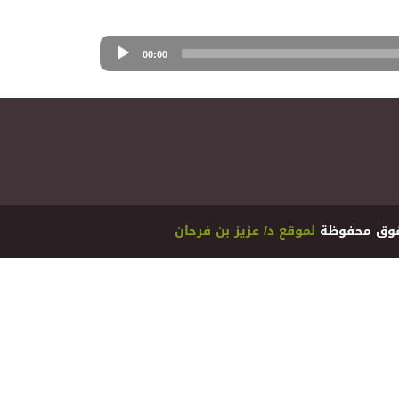
00:00
ﻟﻤﻮﻗﻊ ﺩ/ ﻋﺰﻳﺰ ﺑﻦ ﻓﺮﺣﺎﻥ