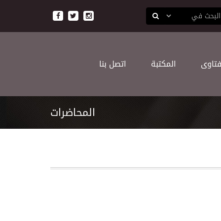
ﻔﺘﺎﻭﻯ
اﻟﻤﻜﺘﺒﺔ
اﺗﺼﻞ ﺑﻨﺎ
المحاضرات