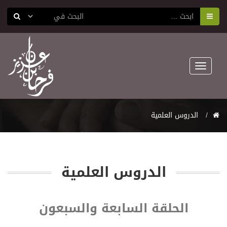
Toggle
navigation
اﻟﺪﺭﻭﺱ اﻟﻌﻠﻤﻴﺔ
اﻟﺪﺭﻭﺱ اﻟﻌﻠﻤﻴﺔ
الحلقة السابعة والسبعون