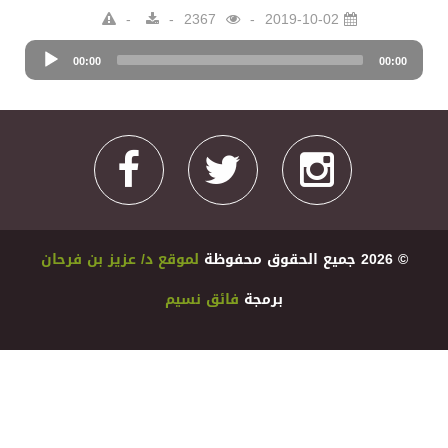
2367
2019-10-02
Audio
00:00
Player
00:00
© 2026 ﺟﻤﻴﻊ اﻟﺤﻘﻮﻕ ﻣﺤﻔﻮﻇﺔ
ﻟﻤﻮﻗﻊ ﺩ/ ﻋﺰﻳﺰ ﺑﻦ ﻓﺮﺣﺎﻥ
ﺑﺮﻣﺠﺔ
ﻓﺎﺋﻖ ﻧﺴﻴﻢ