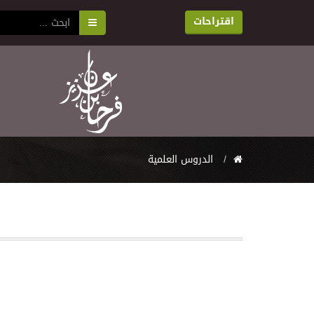
اقتراحات
اﻟﺪﺭﻭﺱ اﻟﻌﻠﻤﻴﺔ