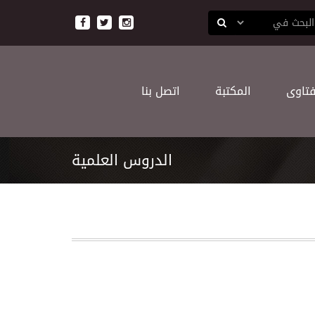
ﻔﺘﺎﻭﻯ
اﻟﻤﻜﺘﺒﺔ
اﺗﺼﻞ ﺑﻨﺎ
اﻟﺪﺭﻭﺱ اﻟﻌﻠﻤﻴﺔ