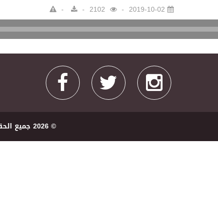
2102
2019-10-02
Audio
Player
© 2026 ﺟﻤﻴﻊ اﻟﺤﻘﻮﻕ ﻣﺤﻔﻮﻇﺔ