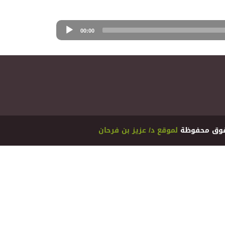
00:00
ﻟﻤﻮﻗﻊ ﺩ/ ﻋﺰﻳﺰ ﺑﻦ ﻓﺮﺣﺎﻥ