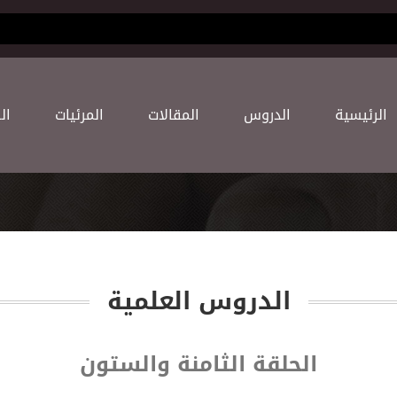
(current)
اﻟﺮﺋﻴﺴﻴﺔ
اﻟﺪﺭﻭﺱ
اﻟﻤﻘﺎﻻﺕ
اﻟﻤﺮﺋﻴﺎﺕ
اﻟ
اﻟﺪﺭﻭﺱ اﻟﻌﻠﻤﻴﺔ
الحلقة الثامنة والستون