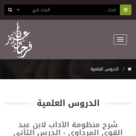
Toggle
navigation
اﻟﺪﺭﻭﺱ اﻟﻌﻠﻤﻴﺔ
اﻟﺪﺭﻭﺱ اﻟﻌﻠﻤﻴﺔ
شرح منظومة الآداب لابن عبد
القوي المرداوي - الدرس الثاني