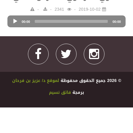
2341
2019-10-02
Audio
00:00
Player
00:00
© 2026 ﺟﻤﻴﻊ اﻟﺤﻘﻮﻕ ﻣﺤﻔﻮﻇﺔ
ﻟﻤﻮﻗﻊ ﺩ/ ﻋﺰﻳﺰ ﺑﻦ ﻓﺮﺣﺎﻥ
ﺑﺮﻣﺠﺔ
ﻓﺎﺋﻖ ﻧﺴﻴﻢ