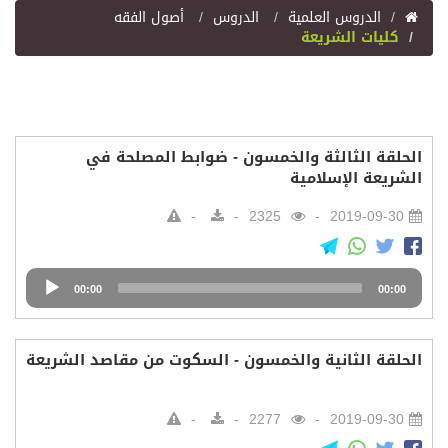
اﻟﺪﺭﻭﺱ اﻟﻌﻠﻤﻴﺔ
الدروس
أصول الفقه
كليات الشريعة
الحلقة الثالثة والخمسون - ضوابط المصلحة في
الشريعة الإسلامية
2325
2019-09-30
Audio
00:00
00:00
Player
الحلقة الثانية والخمسون - السكوت من مقاصد الشريعة
2277
2019-09-30