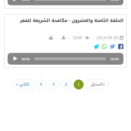
Player
الحلقة الثامنة والعشرون - مكافحة الشريعة للفقر
2349
2019-09-30
Audio
00:00
00:00
Player
«السابق
1
2
3
4
التالي »