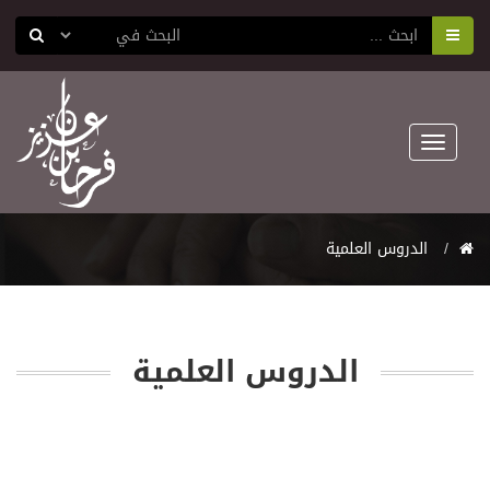
Toggle
navigation
اﻟﺪﺭﻭﺱ اﻟﻌﻠﻤﻴﺔ
اﻟﺪﺭﻭﺱ اﻟﻌﻠﻤﻴﺔ