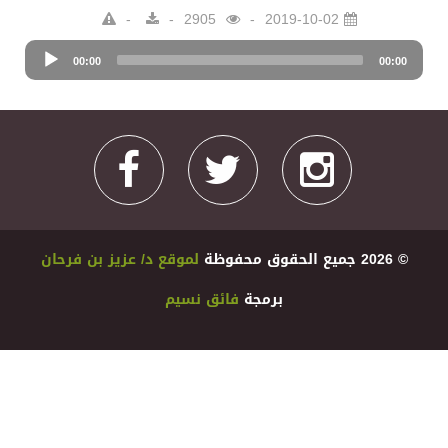
2905
2019-10-02
Audio
00:00
Player
00:00
© 2026 ﺟﻤﻴﻊ اﻟﺤﻘﻮﻕ ﻣﺤﻔﻮﻇﺔ
ﻟﻤﻮﻗﻊ ﺩ/ ﻋﺰﻳﺰ ﺑﻦ ﻓﺮﺣﺎﻥ
ﺑﺮﻣﺠﺔ
ﻓﺎﺋﻖ ﻧﺴﻴﻢ