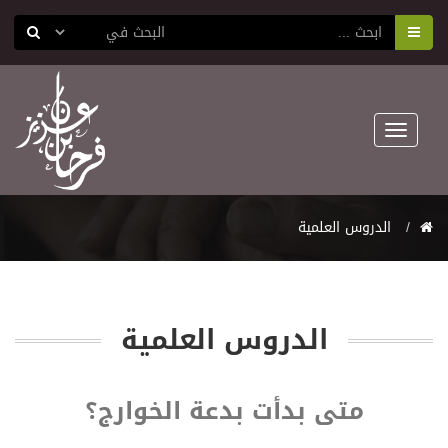
Toggle
navigation
اﻟﺪﺭﻭﺱ اﻟﻌﻠﻤﻴﺔ
اﻟﺪﺭﻭﺱ اﻟﻌﻠﻤﻴﺔ
متى بدأت بدعة الخوارج؟