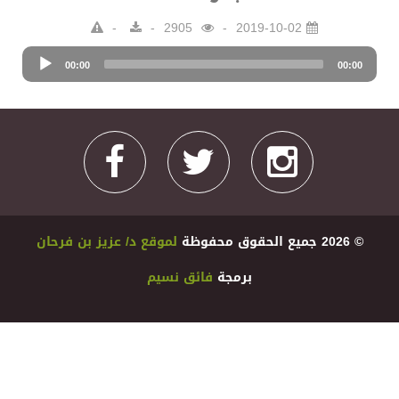
2905
2019-10-02
Audio
00:00
Player
00:00
© 2026 ﺟﻤﻴﻊ اﻟﺤﻘﻮﻕ ﻣﺤﻔﻮﻇﺔ
ﻟﻤﻮﻗﻊ ﺩ/ ﻋﺰﻳﺰ ﺑﻦ ﻓﺮﺣﺎﻥ
ﺑﺮﻣﺠﺔ
ﻓﺎﺋﻖ ﻧﺴﻴﻢ