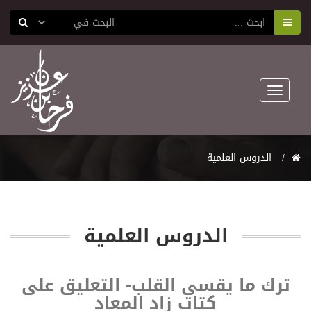
Toggle
navigation
اﻟﺪﺭﻭﺱ اﻟﻌﻠﻤﻴﺔ
اﻟﺪﺭﻭﺱ اﻟﻌﻠﻤﻴﺔ
ترك ما يقسي القلب- التعليق على
كتاب زاد المعاد