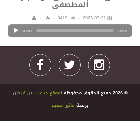
المطصفى
9419
2025-07-21
Audio
00:00
Player
00:00
© 2026 ﺟﻤﻴﻊ اﻟﺤﻘﻮﻕ ﻣﺤﻔﻮﻇﺔ
ﻟﻤﻮﻗﻊ ﺩ/ ﻋﺰﻳﺰ ﺑﻦ ﻓﺮﺣﺎﻥ
ﺑﺮﻣﺠﺔ
ﻓﺎﺋﻖ ﻧﺴﻴﻢ