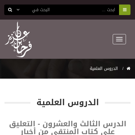
Toggle
navigation
اﻟﺪﺭﻭﺱ اﻟﻌﻠﻤﻴﺔ
اﻟﺪﺭﻭﺱ اﻟﻌﻠﻤﻴﺔ
الدرس الثالث والعشرون - التعليق
على كتاب المنتقى من أخبار