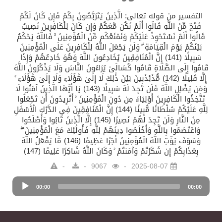
التفسير من قوله تعالى: الَّذِينَ يَتَرَبَّصُونَ بِكُمْ فَإِن كَانَ لَكُمْ
فَتْحٌ مِّنَ اللَّهِ قَالُوا أَلَمْ نَكُن مَّعَكُمْ وَإِن كَانَ لِلْكَافِرِينَ نَصِيبٌ
قَالُوا أَلَمْ نَسْتَحْوِذْ عَلَيْكُمْ وَنَمْنَعْكُم مِّنَ الْمُؤْمِنِينَ ۚ فَاللَّهُ يَحْكُمُ
بَيْنَكُمْ يَوْمَ الْقِيَامَةِ ۗ وَلَن يَجْعَلَ اللَّهُ لِلْكَافِرِينَ عَلَى الْمُؤْمِنِينَ
سَبِيلًا (141) إِنَّ الْمُنَافِقِينَ يُخَادِعُونَ اللَّهَ وَهُوَ خَادِعُهُمْ وَإِذَا
قَامُوا إِلَى الصَّلَاةِ قَامُوا كُسَالَىٰ يُرَاءُونَ النَّاسَ وَلَا يَذْكُرُونَ اللَّهَ
إِلَّا قَلِيلًا (142) مُّذَبْذَبِينَ بَيْنَ ذَٰلِكَ لَا إِلَىٰ هَٰؤُلَاءِ وَلَا إِلَىٰ هَٰؤُلَاءِ ۚ
وَمَن يُضْلِلِ اللَّهُ فَلَن تَجِدَ لَهُ سَبِيلًا (143) يَا أَيُّهَا الَّذِينَ آمَنُوا لَا
تَتَّخِذُوا الْكَافِرِينَ أَوْلِيَاءَ مِن دُونِ الْمُؤْمِنِينَ ۚ أَتُرِيدُونَ أَن تَجْعَلُوا
لِلَّهِ عَلَيْكُمْ سُلْطَانًا مُّبِينًا (144) إِنَّ الْمُنَافِقِينَ فِي الدَّرْكِ الْأَسْفَلِ
مِنَ النَّارِ وَلَن تَجِدَ لَهُمْ نَصِيرًا (145) إِلَّا الَّذِينَ تَابُوا وَأَصْلَحُوا
وَاعْتَصَمُوا بِاللَّهِ وَأَخْلَصُوا دِينَهُمْ لِلَّهِ فَأُولَٰئِكَ مَعَ الْمُؤْمِنِينَ ۖ
وَسَوْفَ يُؤْتِ اللَّهُ الْمُؤْمِنِينَ أَجْرًا عَظِيمًا (146) مَّا يَفْعَلُ اللَّهُ
بِعَذَابِكُمْ إِن شَكَرْتُمْ وَآمَنتُمْ ۚ وَكَانَ اللَّهُ شَاكِرًا عَلِيمًا (147)
9067
2025-08-07
Audio
00:00
Player
00:00