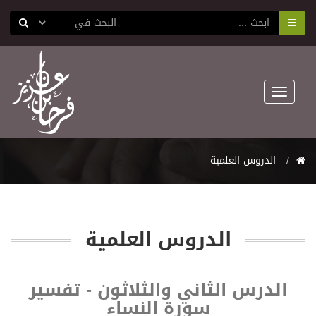
Toggle
navigation
اﻟﺪﺭﻭﺱ اﻟﻌﻠﻤﻴﺔ
اﻟﺪﺭﻭﺱ اﻟﻌﻠﻤﻴﺔ
الدرس الثاني والثلاثون - تفسير
سورة النساء