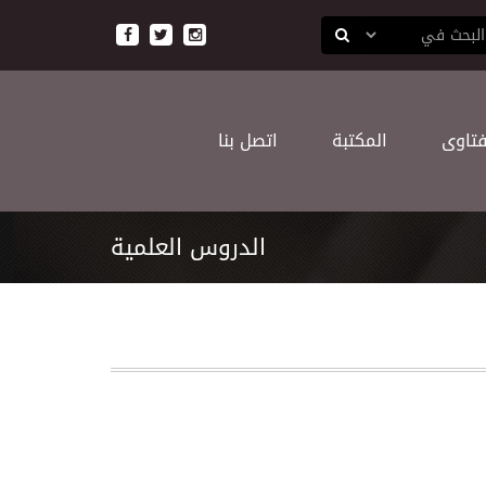
ﻔﺘﺎﻭﻯ
اﻟﻤﻜﺘﺒﺔ
اﺗﺼﻞ ﺑﻨﺎ
اﻟﺪﺭﻭﺱ اﻟﻌﻠﻤﻴﺔ