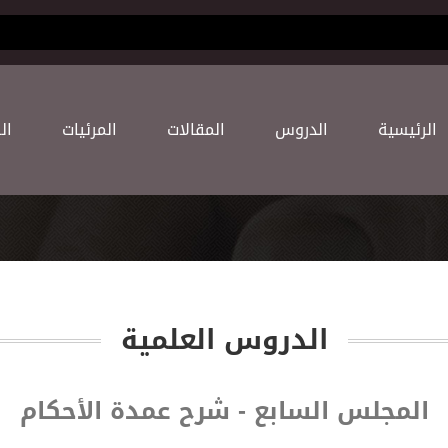
(current)
اﻟﺮﺋﻴﺴﻴﺔ
اﻟﺪﺭﻭﺱ
اﻟﻤﻘﺎﻻﺕ
اﻟﻤﺮﺋﻴﺎﺕ
اﻟ
اﻟﺪﺭﻭﺱ اﻟﻌﻠﻤﻴﺔ
المجلس السابع - شرح عمدة الأحكام