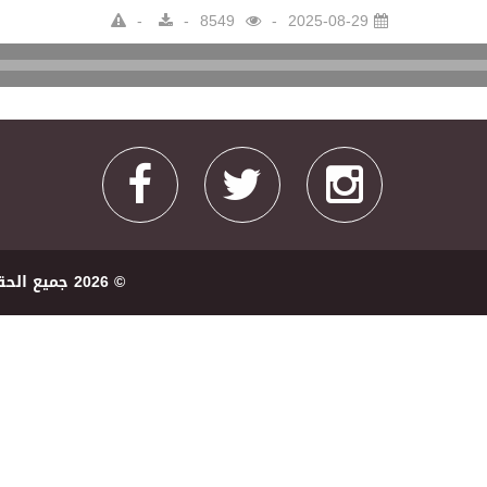
8549
2025-08-29
Audio
Player
© 2026 ﺟﻤﻴﻊ اﻟﺤﻘﻮﻕ ﻣﺤﻔﻮﻇﺔ