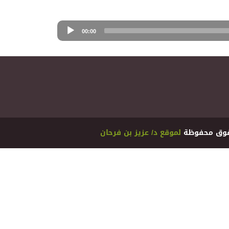
00:00
ﻟﻤﻮﻗﻊ ﺩ/ ﻋﺰﻳﺰ ﺑﻦ ﻓﺮﺣﺎﻥ