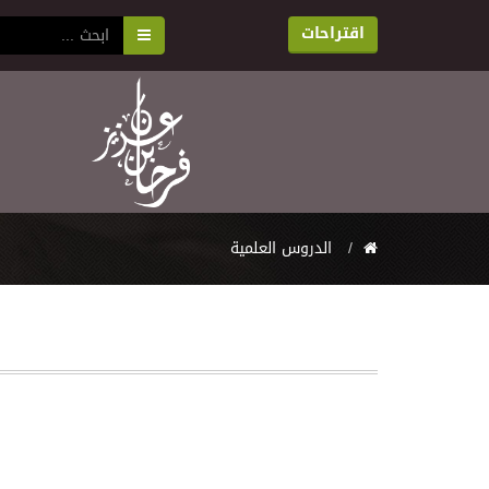
اقتراحات
اﻟﺪﺭﻭﺱ اﻟﻌﻠﻤﻴﺔ