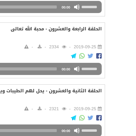
Audio
Use
00:00
Player
Up/Down
Arrow
keys
الحلقة الرابعة والعشرون - محبة الله تعالى
to
increase
or
2334
2019-09-25
decrease
volume.
Audio
Use
00:00
Player
Up/Down
Arrow
keys
الحلقة الثانية والعشرون - يحل لهم الطيبات وي
to
increase
or
2321
2019-09-25
decrease
volume.
Audio
Use
00:00
Player
Up/Down