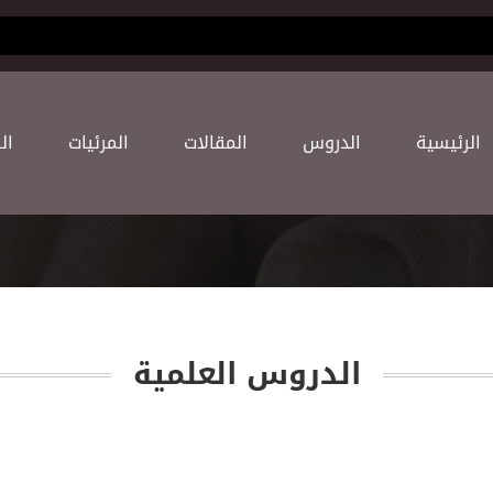
(current)
اﻟﺮﺋﻴﺴﻴﺔ
اﻟﺪﺭﻭﺱ
اﻟﻤﻘﺎﻻﺕ
اﻟﻤﺮﺋﻴﺎﺕ
اﻟ
اﻟﺪﺭﻭﺱ اﻟﻌﻠﻤﻴﺔ