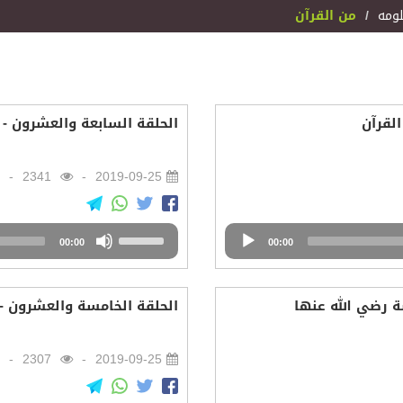
لومه
من القرآن
القرآن
الحلقة السابعة والعشرون - 
2341
2019-09-25
Audio
Use
00:00
Player
00:00
Up/Down
Arrow
keys
ة رضي الله عنها
الحلقة الخامسة والعشرون - ذ
to
increase
or
2307
2019-09-25
decrease
volume.