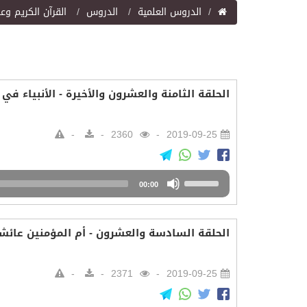
اﻟﺪﺭﻭﺱ اﻟﻌﻠﻤﻴﺔ
الدروس
القرآن الكريم وع
الحلقة الثامنة والعشرون والأخيرة - الأنبياء في 
2360
2019-09-25
Audio
Use
00:00
Player
Up/Down
Arrow
keys
الحلقة السادسة والعشرون - أم المؤمنين عائش
to
increase
or
2371
2019-09-25
decrease
volume.