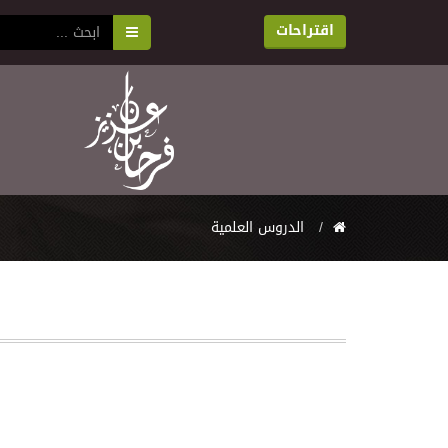
اقتراحات
اﻟﺪﺭﻭﺱ اﻟﻌﻠﻤﻴﺔ