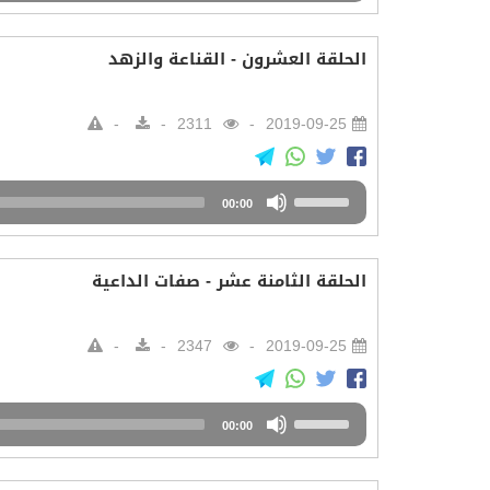
Arrow
keys
الحلقة العشرون - القناعة والزهد
to
increase
or
2311
2019-09-25
decrease
volume.
Audio
Use
00:00
Player
Up/Down
Arrow
keys
الحلقة الثامنة عشر - صفات الداعية
to
increase
or
2347
2019-09-25
decrease
volume.
Audio
Use
00:00
Player
Up/Down
Arrow
keys