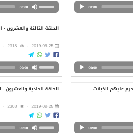
Audio
Use
00:00
Player
00:00
Up/Down
Arrow
keys
الحلقة الثالثة والعشرون - ا
to
increase
or
2318
2019-09-25
decrease
volume.
Audio
Use
00:00
Player
00:00
Up/Down
Arrow
keys
حرم عليهم الخبائث
الحلقة الحادية والعشرون - ا
to
increase
or
2308
2019-09-25
decrease
volume.
Audio
Use
00:00
Player
00:00
Up/Down