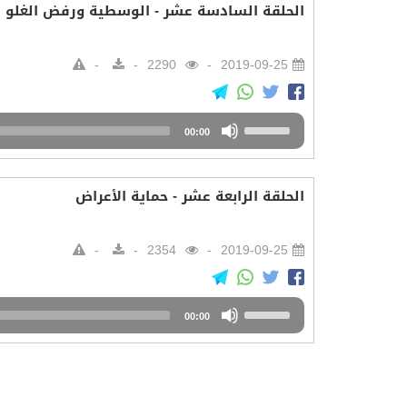
الحلقة السادسة عشر - الوسطية ورفض الغلو
to
increase
or
2290
2019-09-25
decrease
volume.
Audio
Use
00:00
Player
Up/Down
Arrow
keys
الحلقة الرابعة عشر - حماية الأعراض
to
increase
or
2354
2019-09-25
decrease
volume.
Audio
Use
00:00
Player
Up/Down
Arrow
keys
to
increase