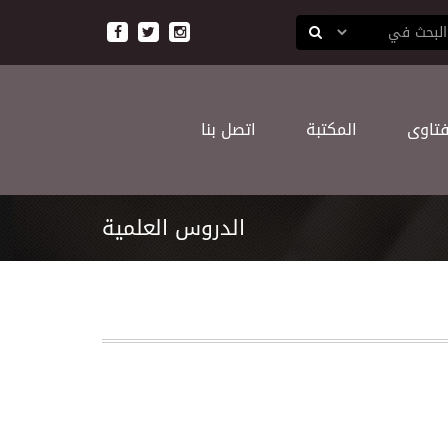
ﻔﺘﺎﻭﻯ
اﻟﻤﻜﺘﺒﺔ
اﺗﺼﻞ ﺑﻨﺎ
اﻟﺪﺭﻭﺱ اﻟﻌﻠﻤﻴﺔ