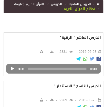
اﻟﺪﺭﻭﺱ اﻟﻌﻠﻤﻴﺔ
الدروس
القرآن الكريم وعلومه
أحكام القرآن الكريم
الدرس العاشر " الرقية"
2331
2019-09-25
Audio
00:00
00:00
Player
الدرس التاسع " الاستئذان"
2269
2019-09-25