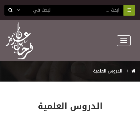
Toggle
navigation
اﻟﺪﺭﻭﺱ اﻟﻌﻠﻤﻴﺔ
اﻟﺪﺭﻭﺱ اﻟﻌﻠﻤﻴﺔ