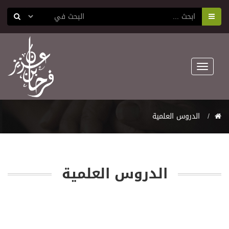
Toggle
navigation
اﻟﺪﺭﻭﺱ اﻟﻌﻠﻤﻴﺔ
اﻟﺪﺭﻭﺱ اﻟﻌﻠﻤﻴﺔ