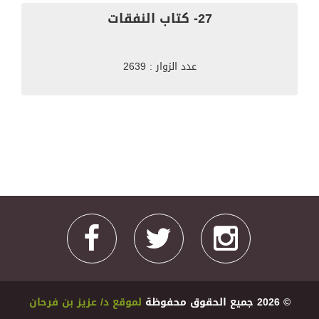
27- كتاب النفقات
عدد الزوار : 2639
© 2026 ﺟﻤﻴﻊ اﻟﺤﻘﻮﻕ ﻣﺤﻔﻮﻇﺔ
ﻟﻤﻮﻗﻊ ﺩ/ ﻋﺰﻳﺰ ﺑﻦ ﻓﺮﺣﺎﻥ