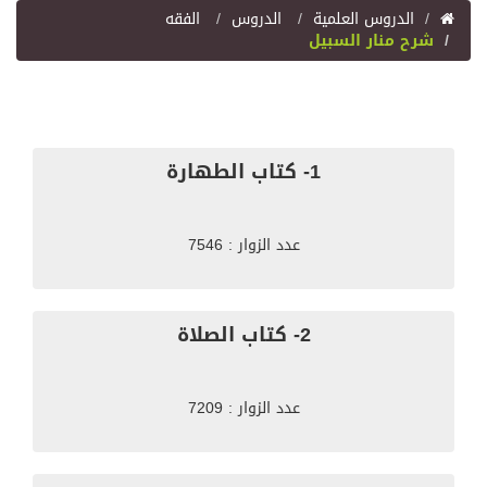
اﻟﺪﺭﻭﺱ اﻟﻌﻠﻤﻴﺔ
الدروس
الفقه
شرح منار السبيل
1- كتاب الطهارة
عدد الزوار : 7546
2- كتاب الصلاة
عدد الزوار : 7209