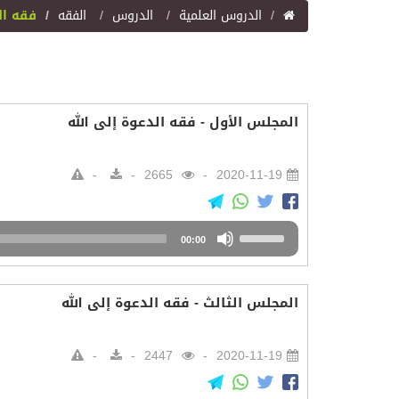
اﻟﺪﺭﻭﺱ اﻟﻌﻠﻤﻴﺔ
الدروس
الفقه
فقه ال
المجلس الأول - فقه الدعوة إلى الله
2665
2020-11-19
Audio
Use
00:00
Player
Up/Down
Arrow
keys
المجلس الثالث - فقه الدعوة إلى الله
to
increase
or
2447
2020-11-19
decrease
volume.