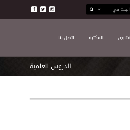
ﻔﺘﺎﻭﻯ
اﻟﻤﻜﺘﺒﺔ
اﺗﺼﻞ ﺑﻨﺎ
اﻟﺪﺭﻭﺱ اﻟﻌﻠﻤﻴﺔ