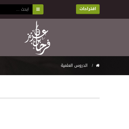
اقتراحات
اﻟﺪﺭﻭﺱ اﻟﻌﻠﻤﻴﺔ