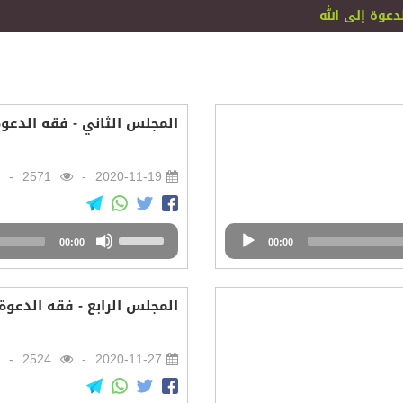
دعوة إلى الله
المجلس الثاني - فقه الدعوة 
2571
2020-11-19
Audio
Use
00:00
Player
00:00
Up/Down
Arrow
keys
المجلس الرابع - فقه الدعوة 
to
increase
or
2524
2020-11-27
decrease
volume.