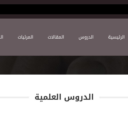
(current)
اﻟﺮﺋﻴﺴﻴﺔ
اﻟﺪﺭﻭﺱ
اﻟﻤﻘﺎﻻﺕ
اﻟﻤﺮﺋﻴﺎﺕ
اﻟ
اﻟﺪﺭﻭﺱ اﻟﻌﻠﻤﻴﺔ