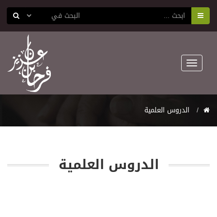
Toggle
navigation
اﻟﺪﺭﻭﺱ اﻟﻌﻠﻤﻴﺔ
اﻟﺪﺭﻭﺱ اﻟﻌﻠﻤﻴﺔ