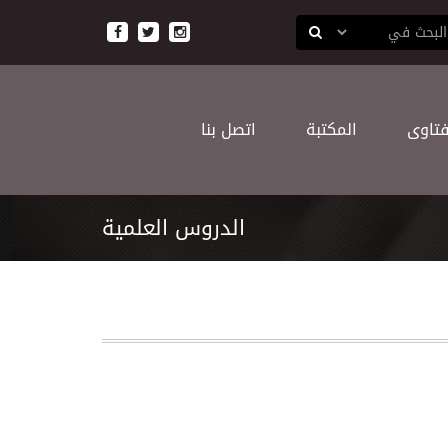
ﻔﺘﺎﻭﻯ
اﻟﻤﻜﺘﺒﺔ
اﺗﺼﻞ ﺑﻨﺎ
اﻟﺪﺭﻭﺱ اﻟﻌﻠﻤﻴﺔ