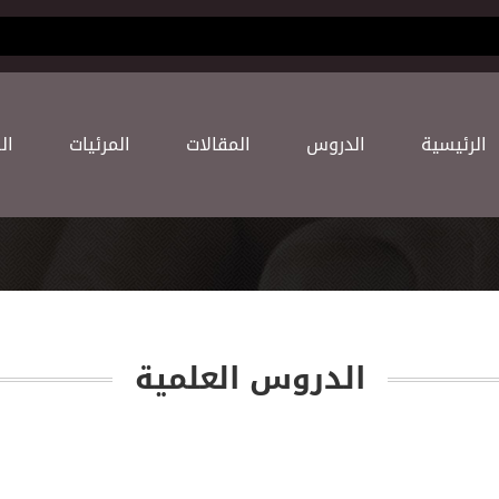
(current)
اﻟﺮﺋﻴﺴﻴﺔ
اﻟﺪﺭﻭﺱ
اﻟﻤﻘﺎﻻﺕ
اﻟﻤﺮﺋﻴﺎﺕ
اﻟ
اﻟﺪﺭﻭﺱ اﻟﻌﻠﻤﻴﺔ