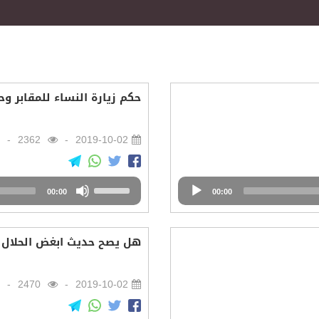
حكم زيارة النساء للمقابر وح
2362
2019-10-02
Audio
Use
00:00
Player
00:00
Up/Down
Arrow
keys
هل يصح حديث ابغض الحلال ال
to
increase
or
2470
2019-10-02
decrease
volume.