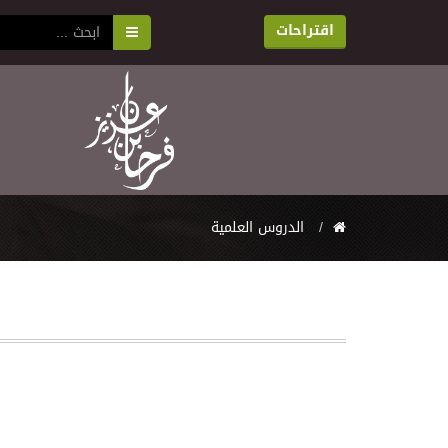
اقتراحات
اﻟﺪﺭﻭﺱ اﻟﻌﻠﻤﻴﺔ