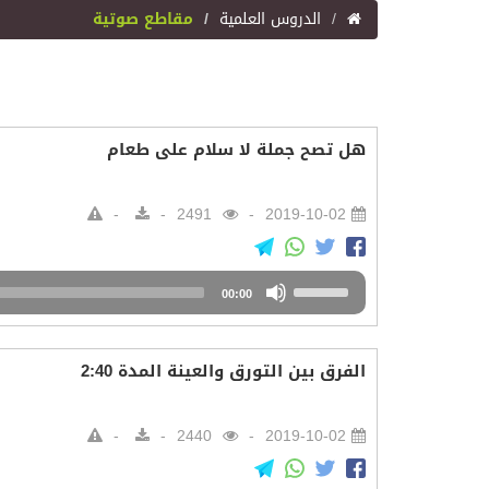
اﻟﺪﺭﻭﺱ اﻟﻌﻠﻤﻴﺔ
مقاطع صوتية
هل تصح جملة لا سلام على طعام
2491
2019-10-02
Audio
Use
00:00
Player
Up/Down
Arrow
keys
الفرق بين التورق والعينة المدة 2:40
to
increase
or
2440
2019-10-02
decrease
volume.