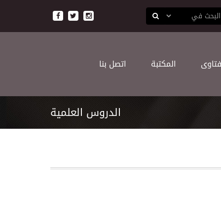
ﻔﺘﺎﻭﻯ
اﻟﻤﻜﺘﺒﺔ
اﺗﺼﻞ ﺑﻨﺎ
اﻟﺪﺭﻭﺱ اﻟﻌﻠﻤﻴﺔ