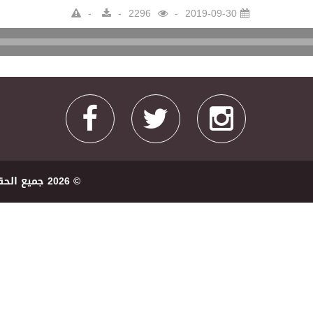
2296
2019-09-30
Audio
Player
© 2026 ﺟﻤﻴﻊ اﻟﺤﻘﻮﻕ ﻣﺤﻔﻮﻇﺔ