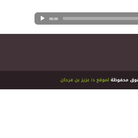
00:00
ﻟﻤﻮﻗﻊ ﺩ/ ﻋﺰﻳﺰ ﺑﻦ ﻓﺮﺣﺎﻥ