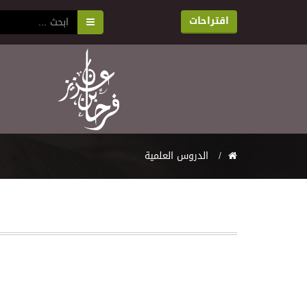
اقتراحات
اﻟﺪﺭﻭﺱ اﻟﻌﻠﻤﻴﺔ