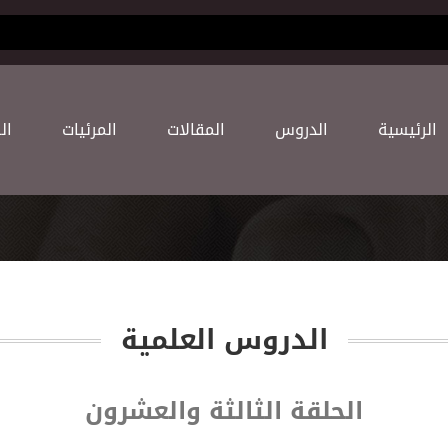
(current)
اﻟﺮﺋﻴﺴﻴﺔ
اﻟﺪﺭﻭﺱ
اﻟﻤﻘﺎﻻﺕ
اﻟﻤﺮﺋﻴﺎﺕ
اﻟ
اﻟﺪﺭﻭﺱ اﻟﻌﻠﻤﻴﺔ
الحلقة الثالثة والعشرون