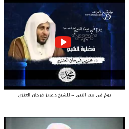
يومٌ في بيت النبي -- للشيخ د.عزيز فرحان العنزي