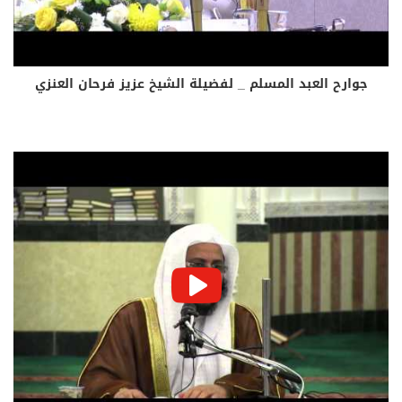
جوارح العبد المسلم _ لفضيلة الشيخ عزيز فرحان العنزي