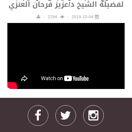
لفضيلة الشيخ د/عزيز فرحان العنزي
2294
2019-10-04