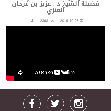
فضيلة الشيخ د . عزيز بن فرحان
العنزي
2398
2019-10-05