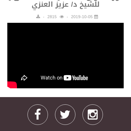
للشيخ د/ عزيز العنزي
2815
2019-10-05