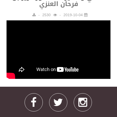
فرحان العنزي
2530
2019-10-04