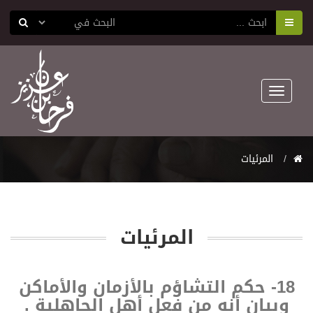
Toggle
navigation
المرئيات
المرئيات
18- حكم التشاؤم بالأزمان والأماكن
وبيان أنه من فعل أهل الجاهلية .