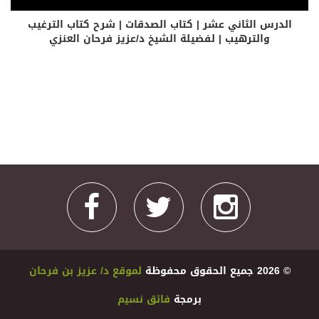
الدرس الثاني عشر | كتاب الصدقات | شرح كتاب الترغيب
والترهيب | لفضيلة الشيخ د/عزيز فرحان العنزي
© 2026 ﺟﻤﻴﻊ اﻟﺤﻘﻮﻕ ﻣﺤﻔﻮﻇﺔ
ﻟﻤﻮﻗﻊ ﺩ/ ﻋﺰﻳﺰ ﺑﻦ ﻓﺮﺣﺎﻥ
ﺑﺮﻣﺠﺔ
ﻓﺎﺋﻖ ﻧﺴﻴﻢ